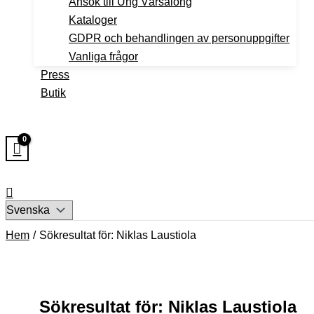
Ansök till Ung Vårsalong
Kataloger
GDPR och behandlingen av personuppgifter
Vanliga frågor
Press
Butik
Välj
ett
Hem
Sökresultat för: Niklas Laustiola
språk
Sökresultat för:
Niklas Laustiola