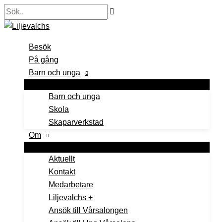
Hoppa
Sök..
till
innehåll
Besök
På gång
Barn och unga
Barn och unga
Skola
Skaparverkstad
Om
Aktuellt
Kontakt
Medarbetare
Liljevalchs +
Ansök till Vårsalongen