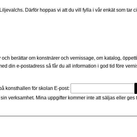
jevalchs. Därför hoppas vi att du vill fylla i vår enkät som tar ci
brev och berättar om konstnärer och vernissage, om katalog, öppet
 din e-postadress så får du all information i god tid före ver
å konsthallen för skolan
E-post:
in verksamhet. Mina uppgifter kommer inte att säljas eller ges t