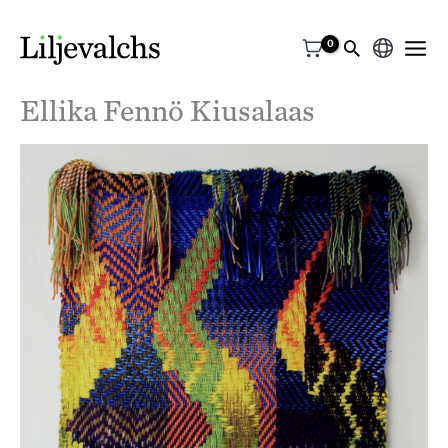
Välj
ett
Ellika Fennö Kiusalaas
språk