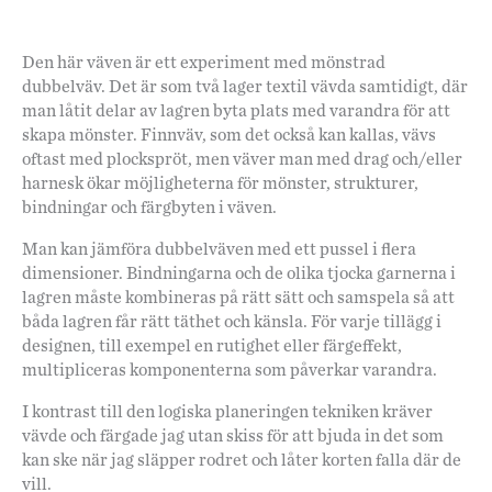
Den här väven är ett experiment med mönstrad
dubbelväv. Det är som två lager textil vävda samtidigt, där
man låtit delar av lagren byta plats med varandra för att
skapa mönster. Finnväv, som det också kan kallas, vävs
oftast med plockspröt, men väver man med drag och/eller
harnesk ökar möjligheterna för mönster, strukturer,
bindningar och färgbyten i väven.
Man kan jämföra dubbelväven med ett pussel i flera
dimensioner. Bindningarna och de olika tjocka garnerna i
lagren måste kombineras på rätt sätt och samspela så att
båda lagren får rätt täthet och känsla. För varje tillägg i
designen, till exempel en rutighet eller färgeffekt,
multipliceras komponenterna som påverkar varandra.
I kontrast till den logiska planeringen tekniken kräver
vävde och färgade jag utan skiss för att bjuda in det som
kan ske när jag släpper rodret och låter korten falla där de
vill.