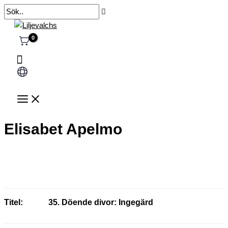
Hoppa
Sök..
till
innehåll
Välj
ett
språk
Elisabet Apelmo
Titel:
35. Döende divor: Ingegärd