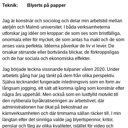
Teknik:
Blyerts på papper
Jag är konstnär och sociolog och delar min arbetstid mellan
ateljén och Malmö universitet. I båda verksamheterna
utforskar jag idéer om kroppar: de som ses som bristfälliga,
onormala eller för mycket, de som antas ha makt och de som
anses vara perfekta. Idéerna påverkar de liv vi lever. De
orsakar stirrande eller bortvända blickar, de förkroppsligas
och de har sociala och ekonomiska effekter.
Jag började teckna vissnande tulpaner våren 2020. Under
arbetets gång har jag tänkt på dem från olika perspektiv.
Själva tecknandet fungerade inledningsvis som en form av
långsam jogging, ett sätt att komma igång som konstnär efter
några års uppehåll. Men också som en lustfylld motvikt till
den nyliberala byråkratiseringen av arbetslivet, där
administrationen har ökat på bekostnad av
kärnverksamheten och där timmarna sällan räcker till. I min
längtan efter det sinnliga valde jag blyertspennor, kritor,
penslar och färg av olika kvaliteter, istället för video och