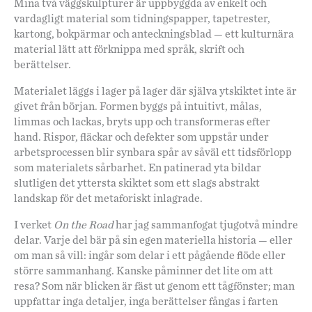
Mina två väggskulpturer är uppbyggda av enkelt och
vardagligt material som tidningspapper, tapetrester,
kartong, bokpärmar och anteckningsblad — ett kulturnära
material lätt att förknippa med språk, skrift och
berättelser.
Materialet läggs i lager på lager där själva ytskiktet inte är
givet från början. Formen byggs på intuitivt, målas,
limmas och lackas, bryts upp och transformeras efter
hand. Rispor, fläckar och defekter som uppstår under
arbetsprocessen blir synbara spår av såväl ett tidsförlopp
som materialets sårbarhet. En patinerad yta bildar
slutligen det yttersta skiktet som ett slags abstrakt
landskap för det metaforiskt inlagrade.
I verket
On the Road
har jag sammanfogat tjugotvå mindre
delar. Varje del bär på sin egen materiella historia — eller
om man så vill: ingår som delar i ett pågående flöde eller
större sammanhang. Kanske påminner det lite om att
resa? Som när blicken är fäst ut genom ett tågfönster; man
uppfattar inga detaljer, inga berättelser fångas i farten