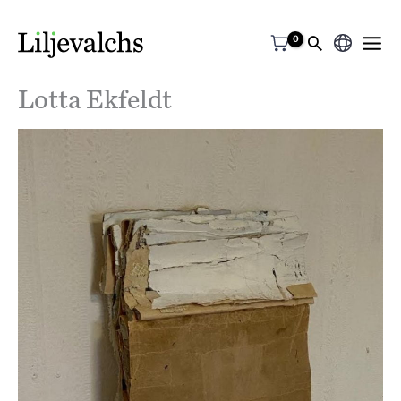
Välj
ett
Lotta Ekfeldt
språk