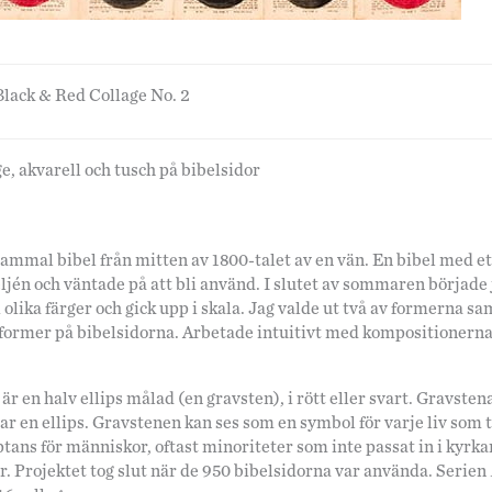
Black & Red Collage No. 2
e, akvarell och tusch på bibelsidor
 gammal bibel från mitten av 1800-talet av en vän. En bibel med ett 
eljén och väntade på att bli använd. I slutet av sommaren började 
 olika färger och gick upp i skala. Jag valde ut två av formerna sa
former på bibelsidorna. Arbetade intuitivt med kompositionerna 
 är en halv ellips målad (en gravsten), i rött eller svart. Gravste
r en ellips. Gravstenen kan ses som en symbol för varje liv som t
ptans för människor, oftast minoriteter som inte passat in i kyrkan
. Projektet tog slut när de 950 bibelsidorna var använda. Serien