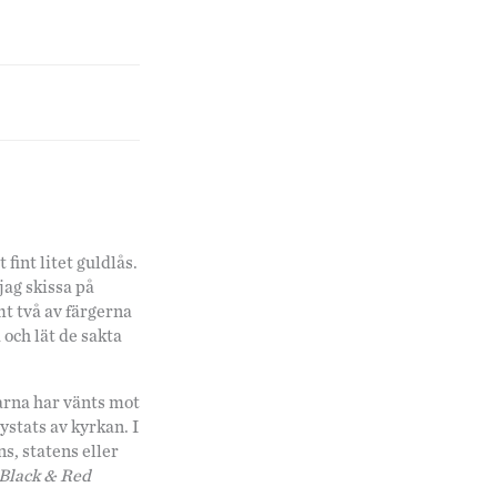
fint litet guldlås.
jag skissa på
mt två av färgerna
och lät de sakta
narna har vänts mot
ystats av kyrkan. I
s, statens eller
Black & Red