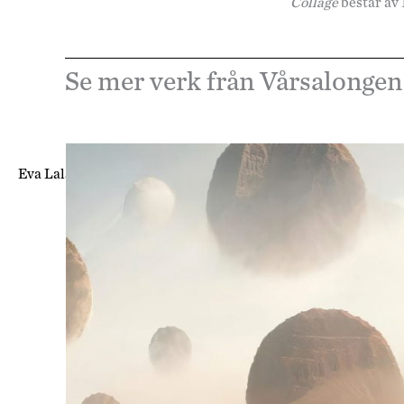
Collage
består av 
Se mer verk från Vårsalongen
Eva Lalander