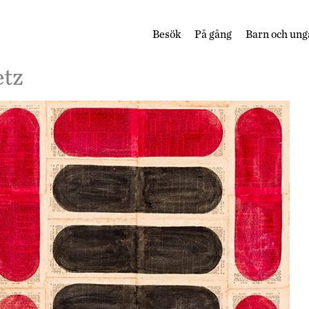
Besök
På gång
Barn och ung
etz