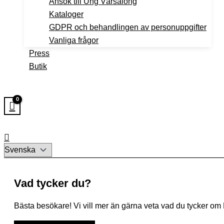
Ansök till Ung Vårsalong
Kataloger
GDPR och behandlingen av personuppgifter
Vanliga frågor
Press
Butik
Välj
ett
språk
Vad tycker du?
Bästa besökare! Vi vill mer än gärna veta vad du tycker om Lil