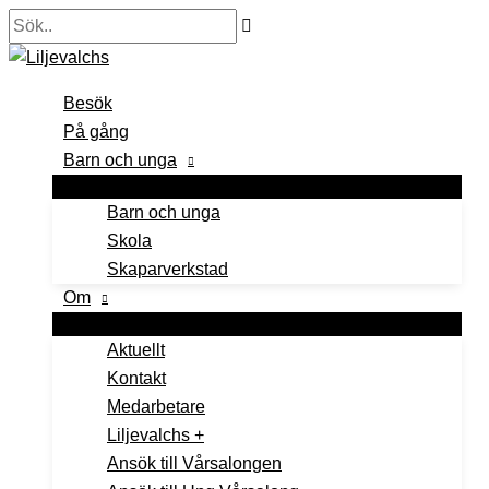
Hoppa
Sök..
till
innehåll
Besök
På gång
Barn och unga
Barn och unga
Skola
Skaparverkstad
Om
Aktuellt
Kontakt
Medarbetare
Liljevalchs +
Ansök till Vårsalongen