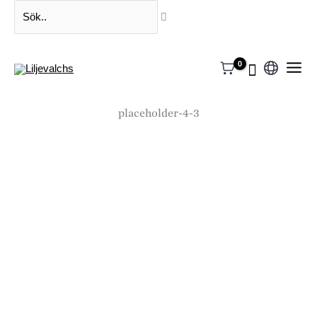
Sök..
Välj
ett
placeholder-4-3
språk