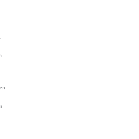
l
n
a
len
en