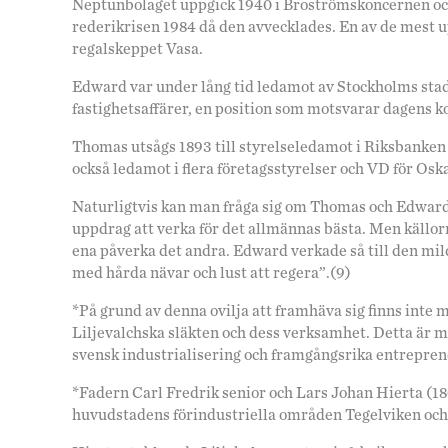
Neptunbolaget uppgick 1940 i Broströmskoncernen och
rederikrisen 1984 då den avvecklades. En av de mest 
regalskeppet Vasa.
Edward var under lång tid ledamot av Stockholms stad
fastighetsaffärer, en position som motsvarar dagens
Thomas utsågs 1893 till styrelseledamot i Riksbanken 
också ledamot i flera företagsstyrelser och VD för O
Naturligtvis kan man fråga sig om Thomas och Edwards
uppdrag att verka för det allmännas bästa. Men källorn
ena påverka det andra. Edward verkade så till den mil
med hårda nävar och lust att regera”.(9)
*På grund av denna ovilja att framhäva sig finns inte 
Liljevalchska släkten och dess verksamhet. Detta är m
svensk industrialisering och framgångsrika entrepren
*Fadern Carl Fredrik senior och Lars Johan Hierta (18
huvudstadens förindustriella områden Tegelviken och 