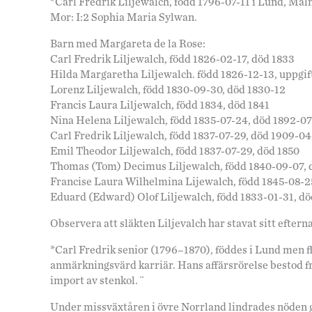
*Carl Fredrik Liljewalch, född 1796-07-11 i Lund, Ma
Mor: I:2 Sophia Maria Sylwan.
Barn med Margareta de la Rose:
Carl Fredrik Liljewalch, född 1826-02-17, död 1833
Hilda Margaretha Liljewalch. född 1826-12-13, uppgif
Lorenz Liljewalch, född 1830-09-30, död 1830-12
Francis Laura Liljewalch, född 1834, död 1841
Nina Helena Liljewalch, född 1835-07-24, död 1892-07
Carl Fredrik Liljewalch, född 1837-07-29, död 1909-0
Emil Theodor Liljewalch, född 1837-07-29, död 1850
Thomas (Tom) Decimus Liljewalch, född 1840-09-07, 
Francise Laura Wilhelmina Lijewalch, född 1845-08-25
Eduard (Edward) Olof Liljewalch, född 1833-01-31, d
Observera att släkten Liljevalch har stavat sitt eftern
*Carl Fredrik senior (1796–1870), föddes i Lund men f
anmärkningsvärd karriär. Hans affärsrörelse bestod fr
import av stenkol. ¨
Under missväxtåren i övre Norrland lindrades nöden 