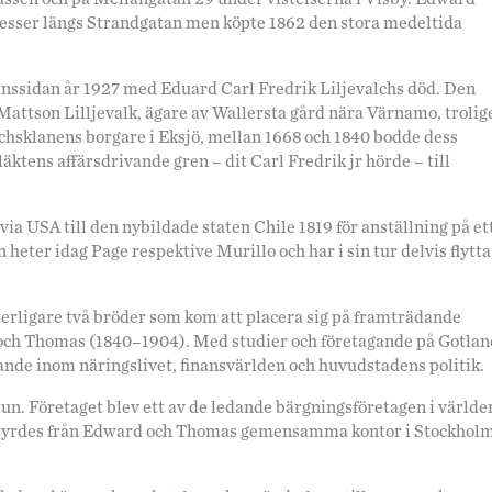
adresser längs Strandgatan men köpte 1862 den stora medeltida
anssidan år 1927 med Eduard Carl Fredrik Liljevalchs död. Den
 Mattson Lilljevalk, ägare av Wallersta gård nära Värnamo, trolig
lchsklanens borgare i Eksjö, mellan 1668 och 1840 bodde dess
äktens affärsdrivande gren – dit Carl Fredrik jr hörde – till
ia USA till den nybildade staten Chile 1819 för anställning på et
eter idag Page respektive Murillo och har i sin tur delvis flytta
tterligare två bröder som kom att placera sig på framträdande
och Thomas (1840–1904). Med studier och företagande på Gotlan
ytande inom näringslivet, finansvärlden och huvudstadens politik.
un. Företaget blev ett av de ledande bärgningsföretagen i världe
tyrdes från Edward och Thomas gemensamma kontor i Stockholm