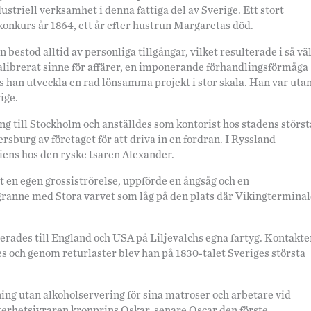
striell verksamhet i denna fattiga del av Sverige. Ett stort
onkurs år 1864, ett år efter hustrun Margaretas död.
bestod alltid av personliga tillgångar, vilket resulterade i så vä
kalibrerat sinne för affärer, en imponerande förhandlingsförmåga
es han utveckla en rad lönsamma projekt i stor skala. Han var uta
ige.
g till Stockholm och anställdes som kontorist hos stadens störst
ersburg av företaget för att driva in en fordran. I Ryssland
iens hos den ryske tsaren Alexander.
en egen grossiströrelse, uppförde en ångsåg och en
granne med Stora varvet som låg på den plats där Vikingtermina
terades till England och USA på Liljevalchs egna fartyg. Kontakt
s och genom returlaster blev han på 1830-talet Sveriges största
ing utan alkoholservering för sina matroser och arbetare vid
terhetsivraren kronprins Oskar, senare Oscar den förste.