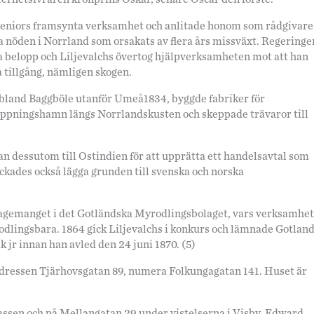
 seniors framsynta verksamhet och anlitade honom som rådgivare
a nöden i Norrland som orsakats av flera års missväxt. Regeringe
a belopp och Liljevalchs övertog hjälpverksamheten mot att han
a tillgång, nämligen skogen.
r ibland Baggböle utanför Umeå1834, byggde fabriker för
keppningshamn längs Norrlandskusten och skeppade trävaror till
an dessutom till Ostindien för att upprätta ett handelsavtal som
lyckades också lägga grunden till svenska och norska
engagemanget i det Gotländska Myrodlingsbolaget, vars verksamhet
 odlingsbara. 1864 gick Liljevalchs i konkurs och lämnade Gotlan
k jr innan han avled den 24 juni 1870. (5)
adressen Tjärhovsgatan 89, numera Folkungagatan 141. Huset är
rassen och på Mellangatan 29 under vistelserna i Visby. Edward