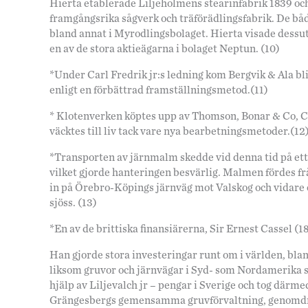
Hierta etablerade Liljeholmens stearinfabrik 1839 och 
framgångsrika sågverk och träförädlingsfabrik. De b
bland annat i Myrodlingsbolaget. Hierta visade dess
en av de stora aktieägarna i bolaget Neptun. (10)
*Under Carl Fredrik jr:s ledning kom Bergvik & Ala bli 
enligt en förbättrad framställningsmetod.(11)
* Klotenverken köptes upp av Thomson, Bonar & Co, C
väcktes till liv tack vare nya bearbetningsmetoder.(12
*Transporten av järnmalm skedde vid denna tid på ett a
vilket gjorde hanteringen besvärlig. Malmen fördes f
in på Örebro-Köpings järnväg mot Valskog och vidare ö
sjöss. (13)
*En av de brittiska finansiärerna, Sir Ernest Cassel (1
Han gjorde stora investeringar runt om i världen, bl
liksom gruvor och järnvägar i Syd- som Nordamerika s
hjälp av Liljevalch jr – pengar i Sverige och tog därm
Grängesbergs gemensamma gruvförvaltning, genomdre