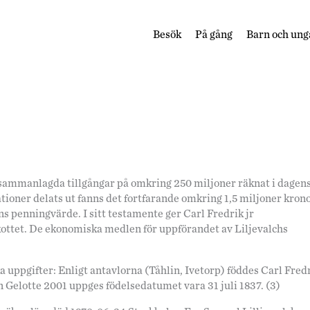
Besök
På gång
Barn och ung
d sammanlagda tillgångar på omkring 250 miljoner räknat i dagen
ationer delats ut fanns det fortfarande omkring 1,5 miljoner kron
s penningvärde. I sitt testamente ger Carl Fredrik jr
ottet. De ekonomiska medlen för uppförandet av Liljevalchs
a uppgifter: Enligt antavlorna (Tåhlin, Ivetorp) föddes Carl Fred
an Gelotte 2001 uppges födelsedatumet vara 31 juli 1837. (3)