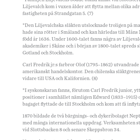
Liljevalch kom i vuxen ålder att flytta mellan olika 
fastigheten på Strandgatan 5. (7)
*Den Liljevalchska släkten utslocknade troligen på m
hade sina rötter i Småland och kan härledas till Måns
född år 1636. Under 1600-talet fanns några av Liljeva
akademiker i Skåne och i början av 1800-talet spreds sl
Gotland och Stockholm.
Carl Fredrik jr:s farbror Olof (1795–1862) utvandrade v
amerikanskt handelskontor. Den chilenska släktgrenen h
vidare till USA och Kalifornien. (8)
*I syskonskaran fanns, förutom Carl Fredrik junior, y
positioner i samhället nämligen Edward (1833–1915) 
bagaget flyttade de till Stockholm och kom att få infl
1870 bildade de två bärgnings- och dykeribolaget Nept
med många internationella uppdrag. Verksamheten s
vid Slottsbacken 8 och senare Skeppsbron 34.