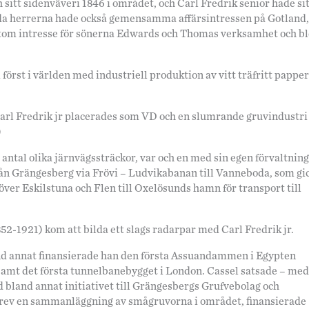
sitt sidenväveri 1846 i området, och Carl Fredrik senior hade si
åda herrerna hade också gemensamma affärsintressen på Gotland,
utom intresse för sönerna Edwards och Thomas verksamhet och b
först i världen med industriell produktion av vitt träfritt papper
arl Fredrik jr placerades som VD och en slumrande gruvindustri
)
ntal olika järnvägssträckor, var och en med sin egen förvaltning
rån Grängesberg via Frövi – Ludvikabanan till Vanneboda, som gi
ver Eskilstuna och Flen till Oxelösunds hamn för transport till
852-1921) kom att bilda ett slags radarpar med Carl Fredrik jr.
and annat finansierade han den första Assuandammen i Egypten
amt det första tunnelbanebygget i London. Cassel satsade – med
ed bland annat initiativet till Grängesbergs Grufvebolag och
v en sammanläggning av smågruvorna i området, finansierade