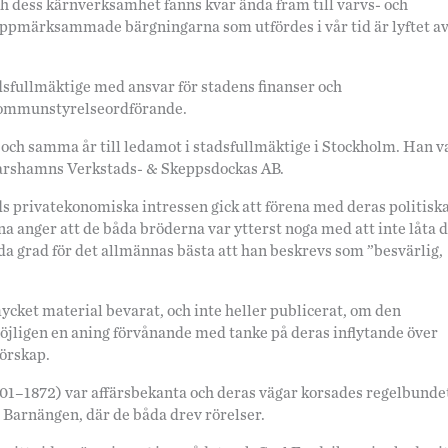
 dess kärnverksamhet fanns kvar ända fram till varvs- och
uppmärksammade bärgningarna som utfördes i vår tid är lyftet a
sfullmäktige med ansvar för stadens finanser och
 kommunstyrelseordförande.
och samma år till ledamot i stadsfullmäktige i Stockholm. Han v
skarshamns Verkstads- & Skeppsdockas AB.
 privatekonomiska intressen gick att förena med deras politisk
a anger att de båda bröderna var ytterst noga med att inte låta 
da grad för det allmännas bästa att han beskrevs som ”besvärlig,
mycket material bevarat, och inte heller publicerat, om den
öjligen en aning förvånande med tanke på deras inflytande över
örskap.
01–1872) var affärsbekanta och deras vägar korsades regelbundet
Barnängen, där de båda drev rörelser.