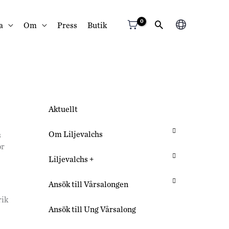
Välj
a
Om
Press
Butik
ett
språk
Aktuellt
Om Liljevalchs
s
or
Liljevalchs +
Ansök till Vårsalongen
rik
Ansök till Ung Vårsalong