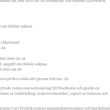
lmöhus län, död 1870-06-24 Stockholm. Far:Samuel Lilliewalch.
t om dödsår saknas.
 i Skottland
4-24
död 1904-02-16
, uppgift om dödsår saknas.
öd 1915-08-20
amn på flera olika sätt genom tiderna. (4)
lyttade redan som sextonåring till Stockholm och gjorde en
ämst av träförädling, rederiverksamhet, export av trävaror och
genom Carl Fredrik seniors spannmålsleveranser och han kallad