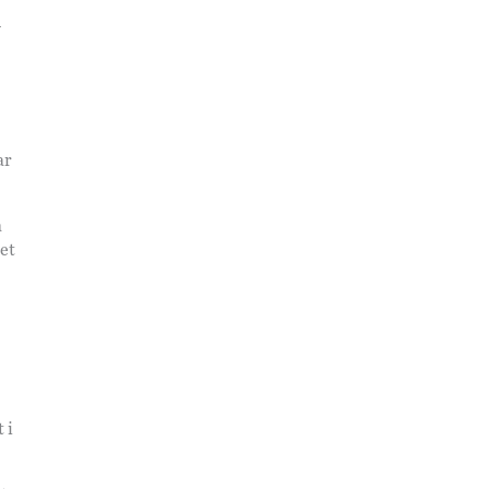
v
ar
a
det
 i