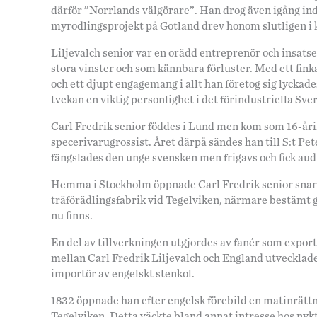
därför ”Norrlands välgörare”. Han drog även igång indu
myrodlingsprojekt på Gotland drev honom slutligen i k
Liljevalch senior var en orädd entreprenör och insatsen 
stora vinster och som kännbara förluster. Med ett fin
och ett djupt engagemang i allt han företog sig lyckad
tvekan en viktig personlighet i det förindustriella Sver
Carl Fredrik senior föddes i Lund men kom som 16-årin
specerivarugrossist. Året därpå sändes han till S:t Pet
fängslades den unge svensken men frigavs och fick aud
Hemma i Stockholm öppnade Carl Fredrik senior snart 
träförädlingsfabrik vid Tegelviken, närmare bestämt 
nu finns.
En del av tillverkningen utgjordes av fanér som expor
mellan Carl Fredrik Liljevalch och England utvecklade
importör av engelskt stenkol.
1832 öppnade han efter engelsk förebild en matinrättn
Tegelviken. Detta väckte bland annat intresse hos nyk