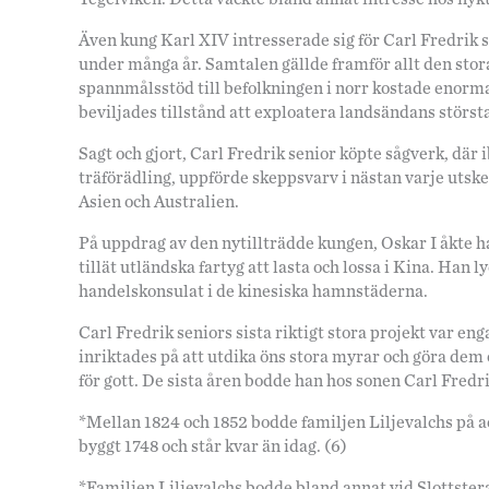
Även kung Karl XIV intresserade sig för Carl Fredrik
under många år. Samtalen gällde framför allt den stor
spannmålsstöd till befolkningen i norr kostade enorm
beviljades tillstånd att exploatera landsändans störst
Sagt och gjort, Carl Fredrik senior köpte sågverk, dä
träförädling, uppförde skeppsvarv i nästan varje uts
Asien och Australien.
På uppdrag av den nytillträdde kungen, Oskar I åkte h
tillät utländska fartyg att lasta och lossa i Kina. Han 
handelskonsulat i de kinesiska hamnstäderna.
Carl Fredrik seniors sista riktigt stora projekt var 
inriktades på att utdika öns stora myrar och göra dem
för gott. De sista åren bodde han hos sonen Carl Fredri
*Mellan 1824 och 1852 bodde familjen Liljevalchs på 
byggt 1748 och står kvar än idag. (6)
*Familjen Liljevalchs bodde bland annat vid Slottste