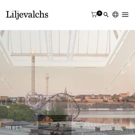
Välj
ett
språk