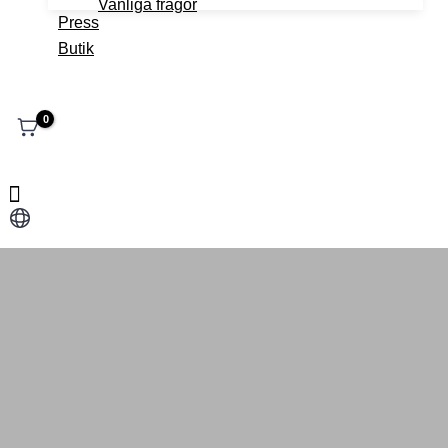
Vanliga frågor
Press
Butik
Välj
ett
språk