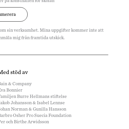
r på konsthallen för skolan
 om sin verksamhet. Mina uppgifter kommer inte att
vanmäla mig från framtida utskick.
Med stöd av
Bain & Company
Eva Bonnier
amiljen Burre Hellmans stiftelse
Jakob Johansson & Isabel Lennse
Johan Norman & Gunilla Hansson
Barbro Osher Pro Suecia Foundation
Per och Birthe Arwidsson