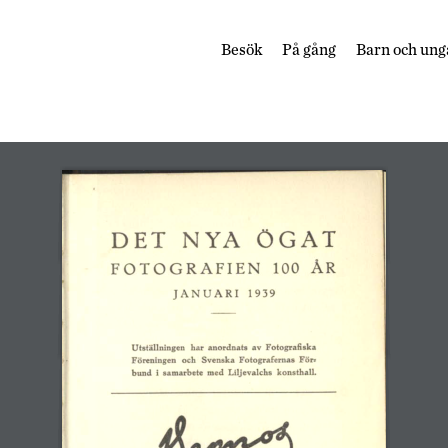
Besök
På gång
Barn och ung
DET NYA ÖGAT 
FOTOGRAFIEN 100 ÅR 
JANUARI 1939 
Utställningen har anordnats av Fotografiska 
Föreningen och Svenska Fotografernas För-
bund i samarbete med Liljevalchs konsthall. 