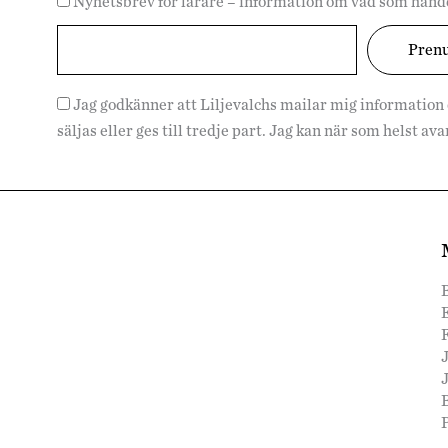
Nyhetsbrev för lärare – information om vad som hände
Jag godkänner att Liljevalchs mailar mig information
säljas eller ges till tredje part. Jag kan när som helst a
F