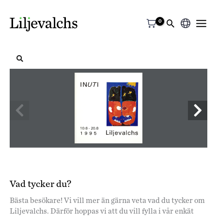
Välj
ett
språk
INUTI 
10.6 — 20.8 
i t i 
 e 
evalchs 
1 9 9 5 
LH 
Vad tycker du?
Bästa besökare! Vi vill mer än gärna veta vad du tycker om
Liljevalchs. Därför hoppas vi att du vill fylla i vår enkät