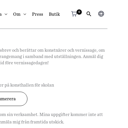
Välj
a
Om
Press
Butik
ett
språk
hetsbrev och berättar om konstnärer och vernissage, om
arrangemang i samband med utställningen. Anmäl dig
tid före vernissagedagen!
r på konsthallen för skolan
 om sin verksamhet. Mina uppgifter kommer inte att
vanmäla mig från framtida utskick.