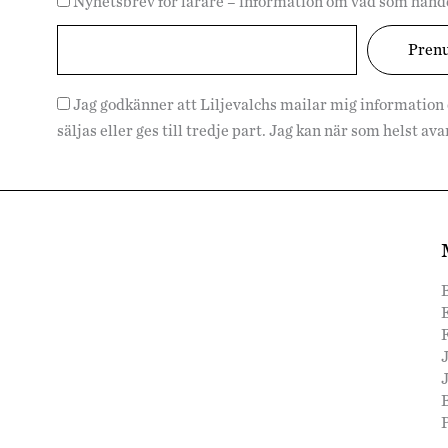
Nyhetsbrev för lärare – information om vad som hände
Jag godkänner att Liljevalchs mailar mig information
säljas eller ges till tredje part. Jag kan när som helst a
F