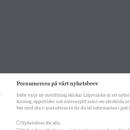
Prenumerera på vårt nyhetsbrev
r
Inför varje ny utställning skickar Liljevalchs ut ett ny
katalog, öppettider och éntreavgift samt om särskilda 
här med din e-postadress så får du all information i god 
Nyhetsbrev för alla