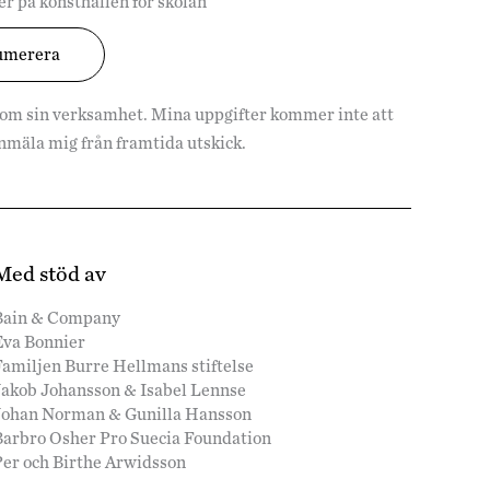
r på konsthallen för skolan
 om sin verksamhet. Mina uppgifter kommer inte att
vanmäla mig från framtida utskick.
Med stöd av
Bain & Company
Eva Bonnier
amiljen Burre Hellmans stiftelse
Jakob Johansson & Isabel Lennse
Johan Norman & Gunilla Hansson
Barbro Osher Pro Suecia Foundation
Per och Birthe Arwidsson