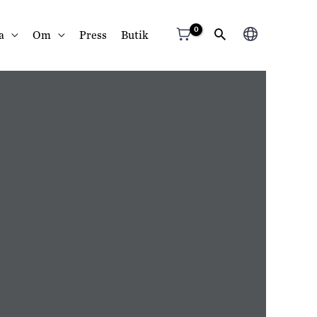
Välj
a
Om
Press
Butik
ett
språk