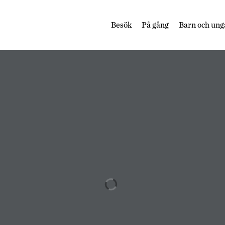
Besök
På gång
Barn och ung