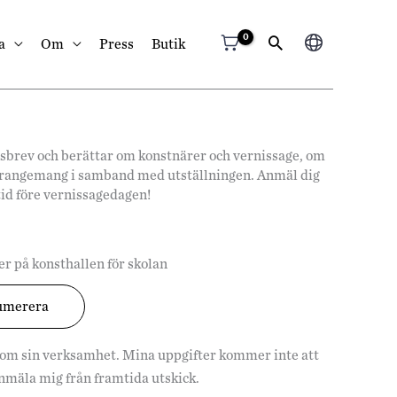
Välj
a
Om
Press
Butik
ett
språk
hetsbrev och berättar om konstnärer och vernissage, om
arrangemang i samband med utställningen. Anmäl dig
tid före vernissagedagen!
r på konsthallen för skolan
 om sin verksamhet. Mina uppgifter kommer inte att
vanmäla mig från framtida utskick.