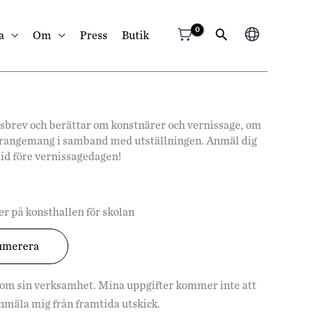
Välj
a
Om
Press
Butik
ett
språk
hetsbrev och berättar om konstnärer och vernissage, om
arrangemang i samband med utställningen. Anmäl dig
tid före vernissagedagen!
r på konsthallen för skolan
 om sin verksamhet. Mina uppgifter kommer inte att
vanmäla mig från framtida utskick.