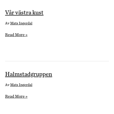
Vår västra kust
Av
Mats Ingerdal
Vår
Read More »
västra
kust
Halmstadgruppen
Av
Mats Ingerdal
Halmstadgruppen
Read More »