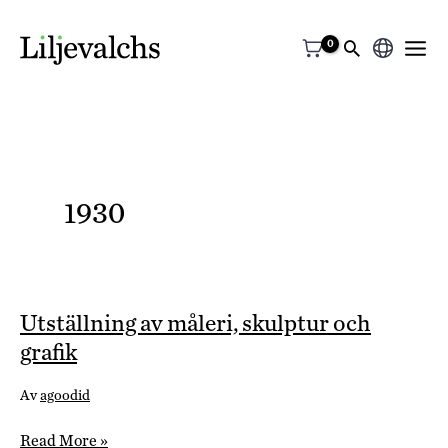
Välj
ett
språk
1930
Utställning av måleri, skulptur och
grafik
Av
agoodid
Utställning
Read More »