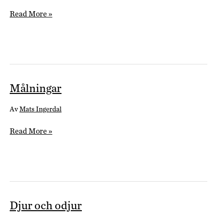
Nordisk
Read More »
hemslöjd
Jubileumsutställning
Målningar
Av
Mats Ingerdal
Målningar
Read More »
Djur och odjur