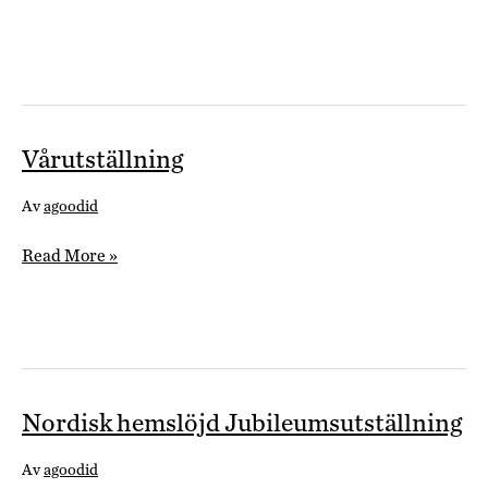
av
måleri,
skulptur
och
grafik
Vårutställning
Av
agoodid
Vårutställning
Read More »
Nordisk hemslöjd Jubileumsutställning
Av
agoodid