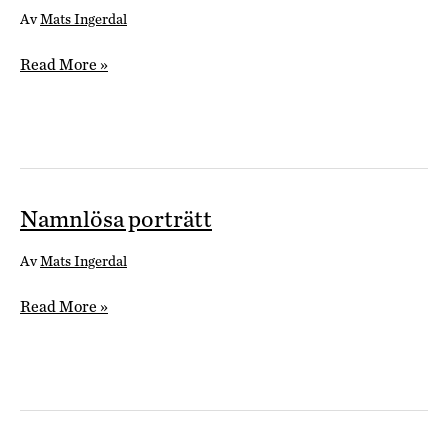
Av
Mats Ingerdal
Djur
Read More »
och
odjur
Namnlösa porträtt
Av
Mats Ingerdal
Namnlösa
Read More »
porträtt