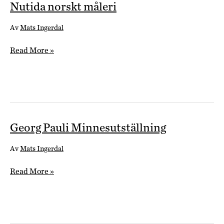
Nutida norskt måleri
Av
Mats Ingerdal
Nutida
Read More »
norskt
måleri
Georg Pauli Minnesutställning
Av
Mats Ingerdal
Georg
Read More »
Pauli
Minnesutställning