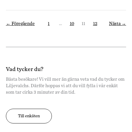
←
Föregående
1
…
10
11
12
Nästa
→
Vad tycker du?
Bästa besökare! Vi vill mer än gärna veta vad du tycker om
Liljevalchs. Därför hoppas vi att du vill fylla i vår enkät
som tar cirka 3 minuter av din tid.
Till enkäten