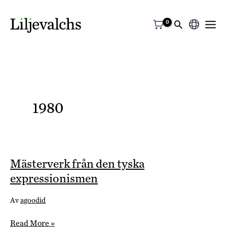
Välj
ett
språk
1980
Mästerverk från den tyska
expressionismen
Av
agoodid
Mästerverk
Read More »