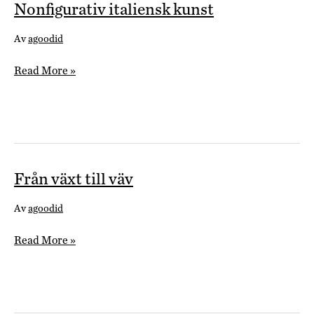
Nonfigurativ italiensk kunst
Av
agoodid
Nonfigurativ
Read More »
italiensk
kunst
Från växt till väv
Av
agoodid
Från
Read More »
växt
till
väv