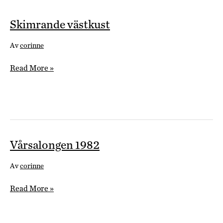
Skimrande västkust
Av
corinne
Skimrande
Read More »
västkust
Vårsalongen 1982
Av
corinne
Vårsalongen
Read More »
1982