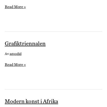
Den
Read More »
ofullbordade
funktionalismen
Grafiktriennalen
Av
agoodid
Grafiktriennalen
Read More »
Modern konst i Afrika