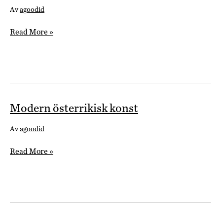
Av
agoodid
Modern
Read More »
konst
i
Afrika
Modern österrikisk konst
Av
agoodid
Modern
Read More »
österrikisk
konst