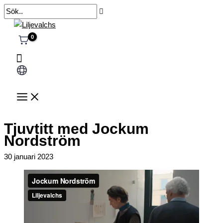
Hoppa
Sök..
till
innehåll
Välj
ett
språk
Tjuvtitt med Jockum
Nordström
30 januari 2023