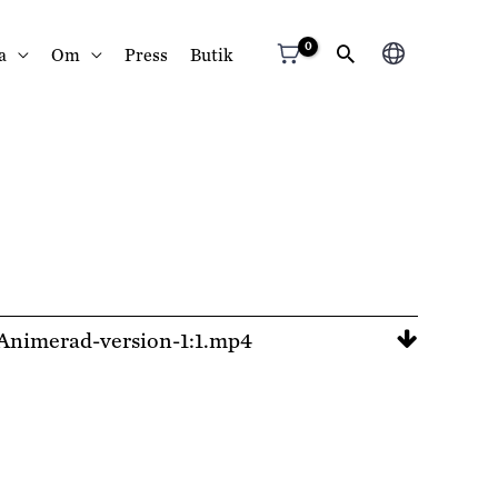
Välj
a
Om
Press
Butik
ett
språk
Animerad-version-1:1.mp4