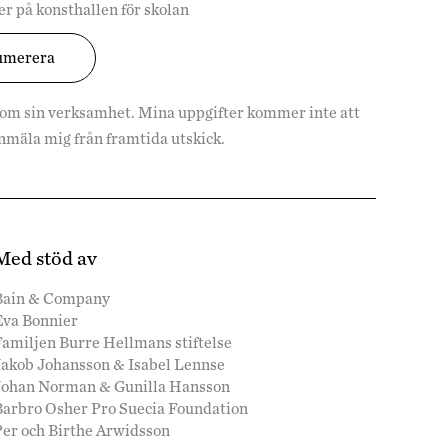
r på konsthallen för skolan
 om sin verksamhet. Mina uppgifter kommer inte att
vanmäla mig från framtida utskick.
Med stöd av
Bain & Company
Eva Bonnier
amiljen Burre Hellmans stiftelse
Jakob Johansson & Isabel Lennse
Johan Norman & Gunilla Hansson
Barbro Osher Pro Suecia Foundation
Per och Birthe Arwidsson