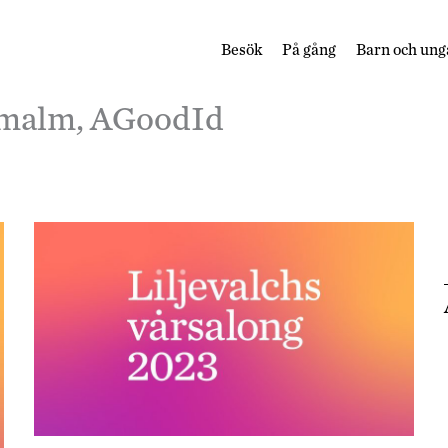
Besök
På gång
Barn och ung
smalm, AGoodId