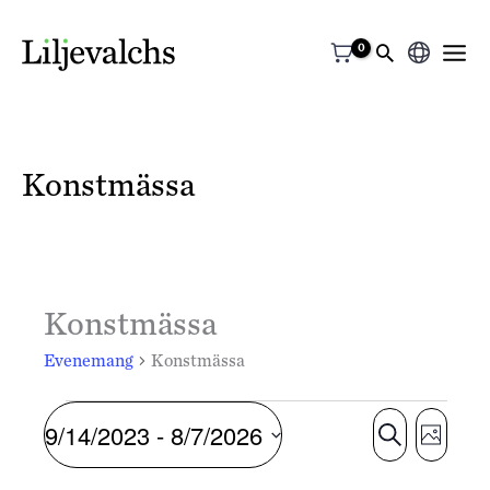
Välj
ett
språk
Konstmässa
Konstmässa
Evenemang
Konstmässa
Evenemang
E
E
9/14/2023
 - 
8/7/2026
S
F
v
v
ö
o
e
e
k
V
t