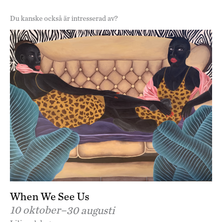
V
s
Du kanske också är intresserad av?
i
N
e
a
w
v
i
g
a
t
i
o
n
When We See Us
10 oktober–
30 augusti