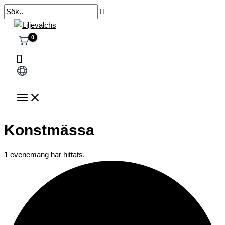
Hoppa
Sök..
till
innehåll
Välj
ett
språk
Konstmässa
1 evenemang har hittats.