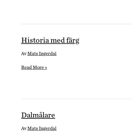
Historia med färg
Av
Mats Ingerdal
Historia
Read More »
med
färg
Dalmålare
Av
Mats Ingerdal