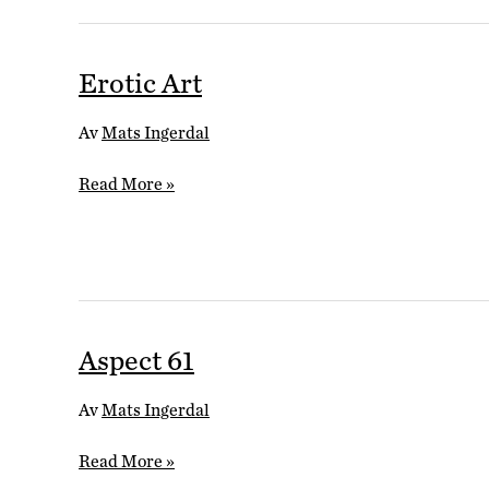
Erotic Art
Av
Mats Ingerdal
Erotic
Read More »
Art
Aspect 61
Av
Mats Ingerdal
Aspect
Read More »
61