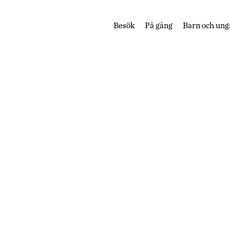
Besök
På gång
Barn och ung