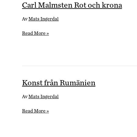
Carl Malmsten Rot och krona
Av
Mats Ingerdal
Carl
Read More »
Malmsten
Rot
och
krona
Konst från Rumänien
Av
Mats Ingerdal
Konst
Read More »
från
Rumänien