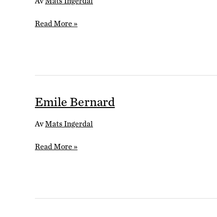
Av
Mats Ingerdal
Erotic
Read More »
Art
Emile Bernard
Av
Mats Ingerdal
Emile
Read More »
Bernard