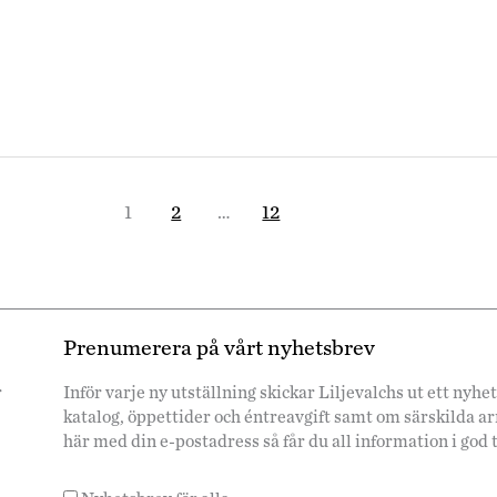
1
2
…
12
Prenumerera på vårt nyhetsbrev
r
Inför varje ny utställning skickar Liljevalchs ut ett ny
katalog, öppettider och éntreavgift samt om särskilda 
här med din e-postadress så får du all information i god 