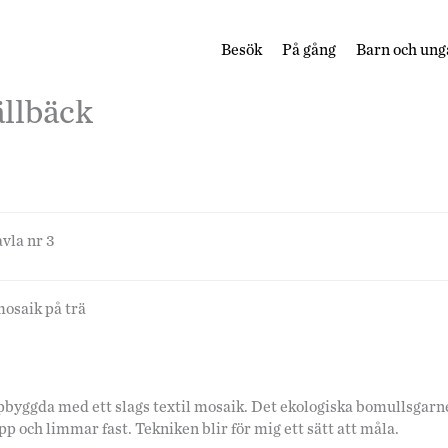
Besök
På gång
Barn och ung
llbäck
avla nr 3
osaik på trä
pbyggda med ett slags textil mosaik. Det ekologiska bomullsgarne
pp och limmar fast. Tekniken blir för mig ett sätt att måla.