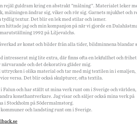
 en rejäl guldram kring en abstrakt ”målning”. Materialet leker 
, målningen ändrar sig, viker och rör sig. Garnets mjukhet och r
 tydlig textur. Det blir en lek med stilar och ismer.
en hittade jag och min kompanjon på när vi gjorde en Dalahästmat
arutställning 1992 på Liljevalchs.
påverkad av konst och bilder från alla tider, bildminnena blandar
d intresserat mig lite extra, där finns ofta en lekfullhet och frihe
r närvarande och det dekorativa gläder mig.
uttrycken i olika material och tar med mig textilen in i emaljen, g
ice versa. Det blir också skulpturer, ofta textila.
 i Falun och har ställt ut mina verk runt om i Sverige och världen,
ndra konsthantverkare. Jag visar och säljer också mina verk på
a i Stockholm på Södermalmstorg.
kommuner och landsting runt om i Sverige.
llback.se