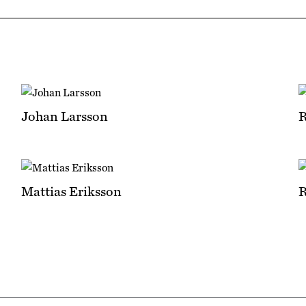
Johan Larsson
R
Mattias Eriksson
R