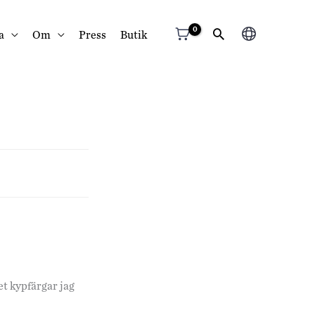
Välj
a
Om
Press
Butik
ett
språk
t kypfärgar jag