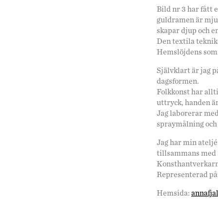
Bild nr 3 har fått
guldramen är mjuk
skapar djup och en
Den textila teknik
Hemslöjdens somm
Självklart är jag 
dagsformen.
Folkkonst har allti
uttryck, handen ä
Jag laborerar med 
spraymålning och v
Jag har min ateljé
tillsammans med a
Konsthantverkarn
Representerad på 
Hemsida:
annafja