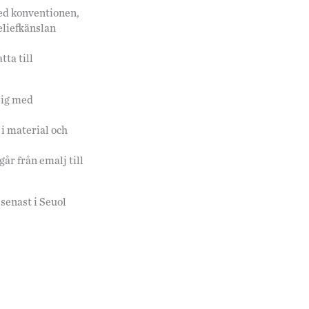
med konventionen,
eliefkänslan
ta till
 sig med
t i material och
år från emalj till
 senast i Seuol