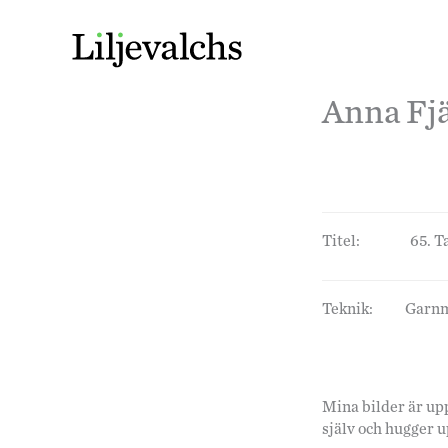
Anna Fjä
Titel:
65. T
Teknik:
Garnm
Mina bilder är up
själv och hugger u