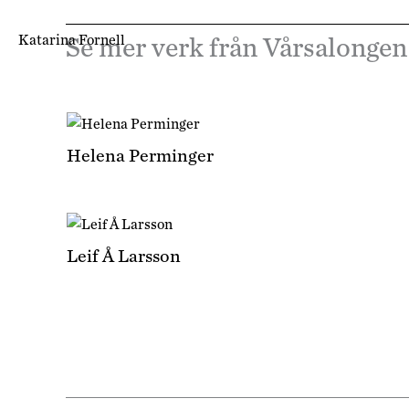
Katarina Fornell
Se mer verk från Vårsalongen
Helena Perminger
Leif Å Larsson