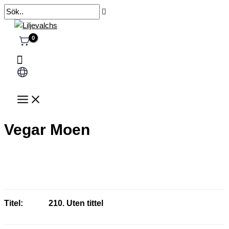
Hoppa
Sök..
till
innehåll
Välj
ett
språk
Vegar Moen
Titel:
210. Uten tittel