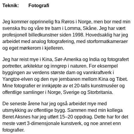
Teknik:
Fotografi
Jeg kommer opprinnelig fra Røros i Norge, men bor med min
svenska fru og våre tre barn i Lomma, Skåne. Jeg har vært
profesjonell billedkunstner siden 1998. Hovedsaklig har jeg
arbeidet med analog fotografering, med storformatkameraer
og eget mørkerom i kjelleren.
Jeg har reist mye i Kina, Sør-Amerika og India og fotografert
portretter, arkitektur og inngrep i naturen. For eksempel
byggingen av verdens største dam og vannkraftverk i
Yangtze-elven og den nye jernbanen mellom Kina og Tibet.
Mine fotografier er innkjøpte av et 20-talls kunstmuséer og
offentlige samlinger i Norge, Sverige og Storbritania.
De seneste årene har jeg også arbeidet mye med
utsmykking av offentlige bygg. Sammen med min kollega
Beret Aksnes har jeg utført 15–20 oppdrag. Dette har for det
meste vært 3-dimensjonale kunstverk, og noe annet enn
fotografier.