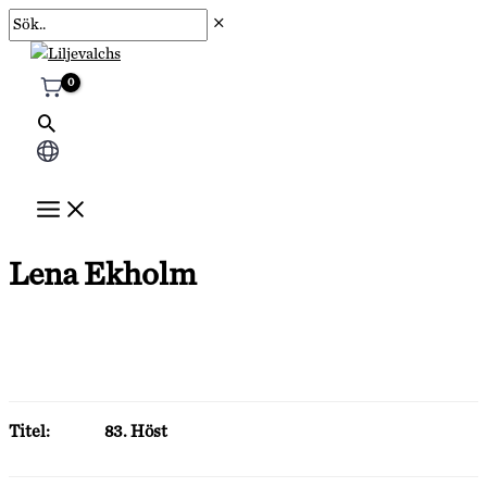
Hoppa
Sök..
till
innehåll
Välj
ett
språk
Lena Ekholm
Titel:
83. Höst