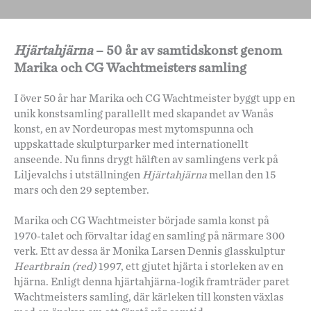
Hjärtahjärna
–
50 år av samtidskonst genom
Marika och CG Wachtmeisters samling
I över 50 år har Marika och CG Wachtmeister byggt upp en
unik konstsamling parallellt med skapandet av Wanås
konst, en av Nordeuropas mest mytomspunna och
uppskattade skulpturparker med internationellt
anseende. Nu finns drygt hälften av samlingens verk på
Liljevalchs i utställningen
Hjärtahjärna
mellan den 15
mars och den 29 september.
Marika och CG Wachtmeister började samla konst på
1970-talet och förvaltar idag en samling på närmare 300
verk. Ett av dessa är Monika Larsen Dennis glasskulptur
Heartbrain (red)
1997, ett gjutet hjärta i storleken av en
hjärna. Enligt denna hjärtahjärna-logik framträder paret
Wachtmeisters samling, där kärleken till konsten växlas