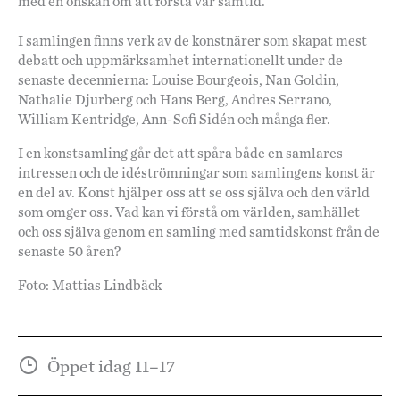
med en önskan om att förstå vår samtid.
I samlingen finns verk av de konstnärer som skapat mest
debatt och uppmärksamhet internationellt under de
senaste decennierna: Louise Bourgeois, Nan Goldin,
Nathalie Djurberg och Hans Berg, Andres Serrano,
William Kentridge, Ann-Sofi Sidén och många fler.
I en konstsamling går det att spåra både en samlares
intressen och de idéströmningar som samlingens konst är
en del av. Konst hjälper oss att se oss själva och den värld
som omger oss. Vad kan vi förstå om världen, samhället
och oss själva genom en samling med samtidskonst från de
senaste 50 åren?
Foto: Mattias Lindbäck
Öppet idag 11–17