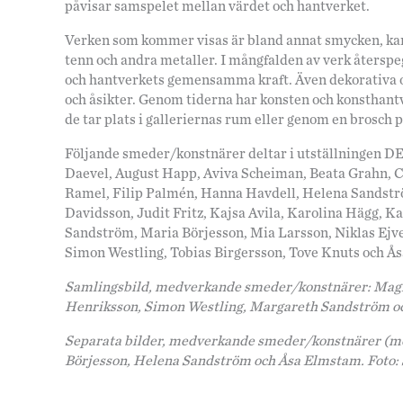
påvisar samspelet mellan värdet och hantverket.
Verken som kommer visas är bland annat smycken, kanno
tenn och andra metaller. I mångfalden av verk återspe
och hantverkets gemensamma kraft. Även dekorativa 
och åsikter. Genom tiderna har konsten och konsthantv
de tar plats i galleriernas rum eller genom en brosch p
Följande smeder/konstnärer deltar i utställningen 
Daevel, August Happ, Aviva Scheiman, Beata Grahn, 
Ramel, Filip Palmén, Hanna Havdell, Helena Sandstr
Davidsson, Judit Fritz, Kajsa Avila, Karolina Hägg, 
Sandström, Maria Börjesson, Mia Larsson, Niklas Ejve
Simon Westling, Tobias Birgersson, Tove Knuts och Å
Samlingsbild, medverkande smeder/konstnärer: Magnus
Henriksson, Simon Westling, Margareth Sandström oc
Separata bilder, medverkande smeder/konstnärer (med 
Börjesson, Helena Sandström och Åsa Elmstam. Foto: