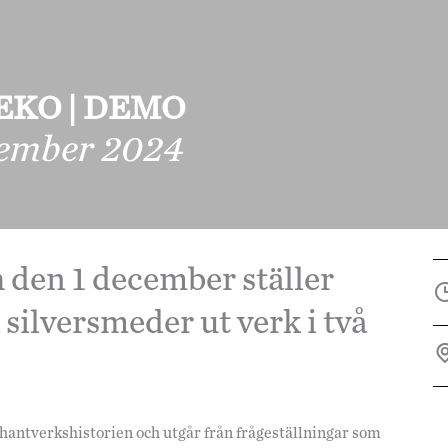
 DEKO | DEMO
cember 2024
 den 1 december ställer
 silversmeder ut verk i två
thantverkshistorien och utgår från frågeställningar som