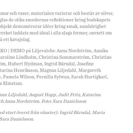
r och vaser, materialen varierar och består av silver,
glas de olika smedernas reflektioner kring budskapets
objekt demonstrerar idéer kring smak, samhörighet
erket laddats med ideal i alla slags former, oavsett om
å ett kavajslag.
DEKO | DEMO på Liljevalchs: Anna Nordström, Annika
Caroline Lindholm, Christina Sommarström, Christine
öm, Hubert Hydman, Ingrid Bärndal, Josefine
Katarina Henriksson, Magnus Liljedahl, Margareth
, Pamela Wilson, Pernilla Sylwan, Sarah Hurtigkarl,
sa Elmstam.
 Liljedahl, August Happ, Judit Fritz, Katarina
h Anna Nordström. Foto: Sara Danielsson
start överst från vänster): Ingrid Bärndal, Maria
 Sara Danielsson.