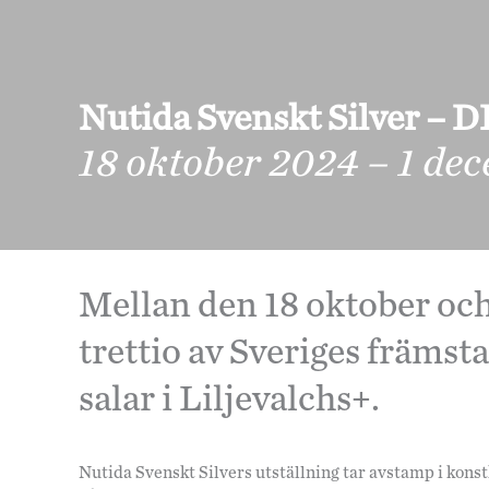
Nutida Svenskt Silver –
18 oktober 2024 – 1 de
Mellan den 18 oktober och
trettio av Sveriges främsta
salar i Liljevalchs+.
Nutida Svenskt Silvers utställning tar avstamp i kons