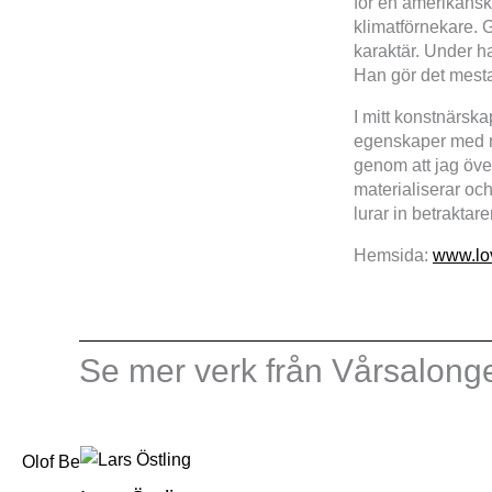
för en amerikansk
klimatförnekare. 
karaktär. Under h
Han gör det mesta
I mitt konstnärsk
egenskaper med nya
genom att jag över
materialiserar oc
lurar in betraktare
Hemsida:
www.lo
Se mer verk från Vårsalong
Olof Bendz