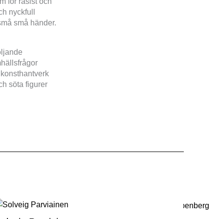
m för rasist och
h nyckfull
 små små händer.
öljande
mhällsfrågor
a konsthantverk
h söta figurer
Emelie Aspenberg