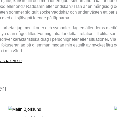
 hjälte, kanske till och med för en gud. Medan andra kallar hono
God eller ond? Räddaren eller ondskan? Han är en mångsidig oc
atten gömmer sig gult sockervaddshår och under västen ett par
 med ett självgott leende på läpparna.
ap arbetar jag med ikoner och symboler. Jag ersätter deras medf
 utan något filter. För mig inträffar detta i relation till olika sa
driver karaktäristiska drag i personligheter eller situationer. Vi
h fokuserar jag på dilemman medan min estetik av mycket färg oc
n i min värld.
visaaxen.se
en