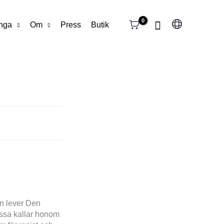
Välj
unga
Om
Press
Butik
ett
språk
an lever Den
ssa kallar honom