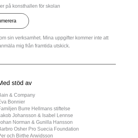
r på konsthallen för skolan
 om sin verksamhet. Mina uppgifter kommer inte att
vanmäla mig från framtida utskick.
Med stöd av
Bain & Company
Eva Bonnier
amiljen Burre Hellmans stiftelse
Jakob Johansson & Isabel Lennse
Johan Norman & Gunilla Hansson
Barbro Osher Pro Suecia Foundation
Per och Birthe Arwidsson