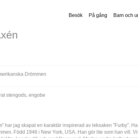
Besök
På gång
Barn och 
Axén
merikanska Drömmen
rat stengods, engobe
” har jag skapat en karaktär inspirerad av leksaken ”Furby”. H
men. Född 1946 i New York, USA. Han gör lite som han vill. Vi