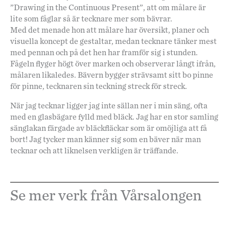
”Drawing in the Continuous Present”, att om målare är
lite som fåglar så är tecknare mer som bävrar.
Med det menade hon att målare har översikt, planer och
visuella koncept de gestaltar, medan tecknare tänker mest
med pennan och på det hen har framför sig i stunden.
Fågeln flyger högt över marken och observerar långt ifrån,
målaren likaledes. Bävern bygger strävsamt sitt bo pinne
för pinne, tecknaren sin teckning streck för streck.
När jag tecknar ligger jag inte sällan ner i min säng, ofta
med en glasbägare fylld med bläck. Jag har en stor samling
sänglakan färgade av bläckfläckar som är omöjliga att få
bort! Jag tycker man känner sig som en bäver när man
tecknar och att liknelsen verkligen är träffande.
Se mer verk från Vårsalongen