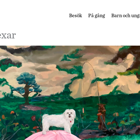
Besök
På gång
Barn och ung
xar