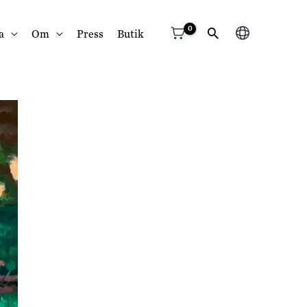
Välj
a
Om
Press
Butik
ett
språk