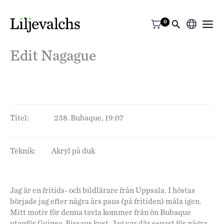
Välj
ett
Edit Nagague
språk
Titel:
238. Bubaque, 19:07
Teknik:
Akryl på duk
Jag är en fritids- och bildlärare från Uppsala. I höstas
började jag efter några års paus (på fritiden) måla igen.
Mitt motiv för denna tavla kommer från ön Bubaque
utanför Guinea-Bissaus kust. Jag var där senast för några