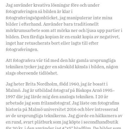
Jag använder kreativa lösningar före och under
fotograferingen så bilden är klar i
fotograferingsögonblicket, jag manipulerar inte mina
bilder i efterhand. Använder bara traditionellt
mörkrumsarbete som att mörka ner och ljusa upp partier i
bilden. Den färdiga kopian är en exakt kopia av negativet,
inget har retuscherats bort eller lagts till efter
fotograferingen.
Att fotografera vår tid med den här gamla ursprungliga
tekniken tycker jag ger en särskild känsla i bilden, någon
slags oberoende tidlöshet.
Jag heter Brita Nordholm, född 1960, jag är bosatt i
Malmö. Jag är utbildad fotograf på Biskops Arnö 1995–
1997 där jag lärde mig den analoga tekniken. I 20 år
arbetade jag som frilansfotograf. Jag läste om fotografins
historia på Malmö universitet 2016 och blev intresserad
av de ursprungliga teknikerna. Jag gjorde en hålkamera av
en rund, svart plåtburk som jag köpte i secondhandbutik
för 30 kr, i den använder jag 4”x5” bladfilm. De bilder som