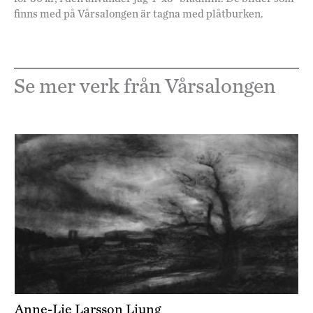
finns med på Vårsalongen är tagna med plåtburken.
Se mer verk från Vårsalongen
Anne-Lie Larsson Ljung