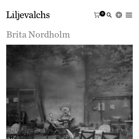
Välj
ett
Brita Nordholm
språk