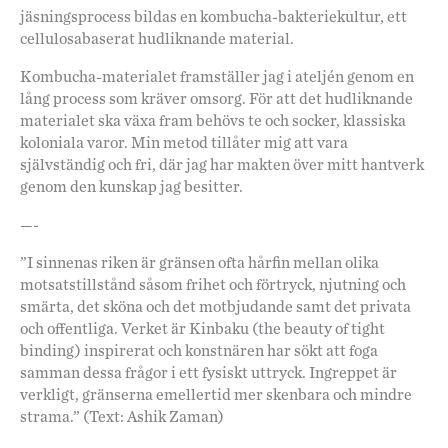
jäsningsprocess bildas en kombucha-bakteriekultur, ett
cellulosabaserat hudliknande material.
Kombucha-materialet framställer jag i ateljén genom en
lång process som kräver omsorg. För att det hudliknande
materialet ska växa fram behövs te och socker, klassiska
koloniala varor. Min metod tillåter mig att vara
självständig och fri, där jag har makten över mitt hantverk
genom den kunskap jag besitter.
—-
”I sinnenas riken är gränsen ofta hårfin mellan olika
motsatstillstånd såsom frihet och förtryck, njutning och
smärta, det sköna och det motbjudande samt det privata
och offentliga. Verket är Kinbaku (the beauty of tight
binding) inspirerat och konstnären har sökt att foga
samman dessa frågor i ett fysiskt uttryck. Ingreppet är
verkligt, gränserna emellertid mer skenbara och mindre
strama.” (Text: Ashik Zaman)