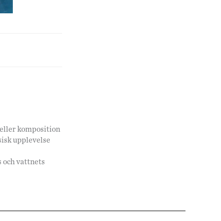
g eller komposition
ysisk upplevelse
s och vattnets