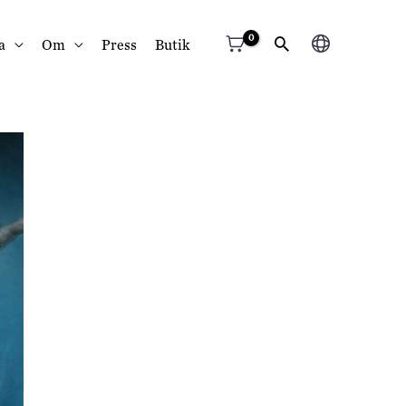
Välj
a
Om
Press
Butik
ett
språk