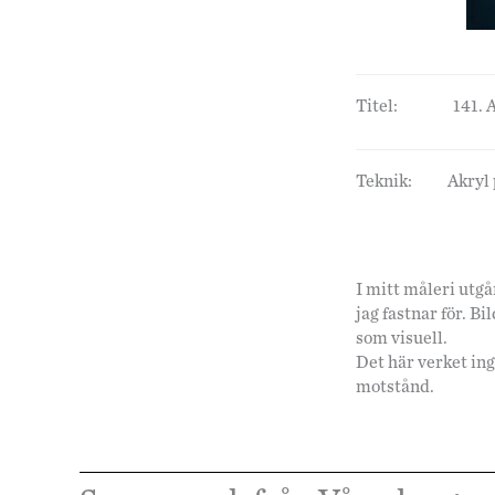
Titel:
141. 
Teknik:
Akryl
I mitt måleri utgå
jag fastnar för. Bi
som visuell.
Det här verket ing
motstånd.