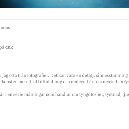
Andas
 på duk
r jag ofta från fotografier. Det kan vara en detalj, sinnesstämnin
ldkonsten har alltid tilltalat mig och måleriet är lika mycket en f
år i en serie målningar som handlar om tyngdlöshet, tystnad, lju