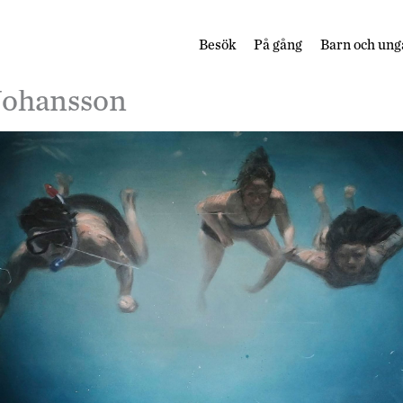
Besök
På gång
Barn och ung
Johansson