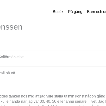
Besök
På gång
Barn och 
enssen
Solförmörkelse
afi på trä
öddes tanken hos mig att jag ville ställa ut min konst någon gång
 skulle hända när jag var 30, 40, 50 eller ännu senare i livet. Ja