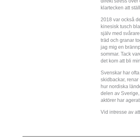
direkt stress över
klartecken att stä
2018 var också det
kinesisk tusch bl
själv med svårare
träd och granar t
jag mig en brännp
sommar. Tack vare
det kom att bli mi
Svenskar har ofta
skidbackar, renar 
hur nordiska länd
delen av Sverige,
aktörer har agera
Vid intresse av a