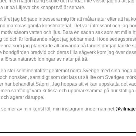
 det, men någon gång skulle det hända. Inte visste jag då att jag 
lla ut på Liljevalchs knappt två år senare.
 året jag började intressera mig för att måla natur efter att ha 
and mammas gamla konstmaterial. Det var intressant och jag b
 motiv såsom vatten och ljus. Bara en sådan sak som att måla hy
og tid och är fortfarande något jag jobbar med. I födelsedagspr
enna som jag planerade att använda på landet där jag tänkte 
 bondgården bredvid och deras lilla sågverk kom jag över dess
na första naturavbildningar av natur på trä.
 en stor sentimentalitet gentemot norra Sverige med sina höga 
och norrsken, samtidigt som det lärs ut så lite om Sveriges mörk
er har behandlat Sápmi. Jag hoppas att vi kan uppskatta det v
 men samtidigt vara kritiska och uppmärksamma på hur statliga 
t och agerar däruppe.
tt se mer av min konst följ min instagram under namnet
@vilmaje