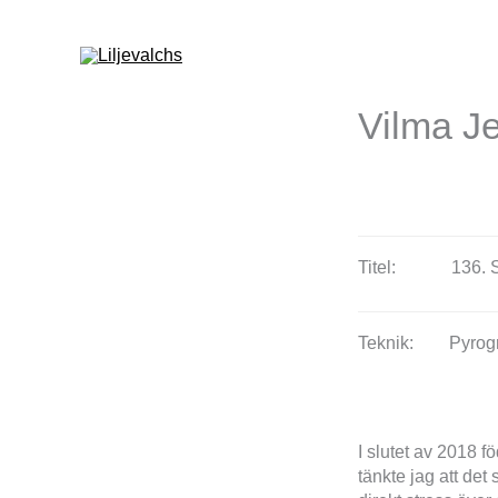
Vilma J
Titel:
136. 
Teknik:
Pyrogr
I slutet av 2018 f
tänkte jag att det