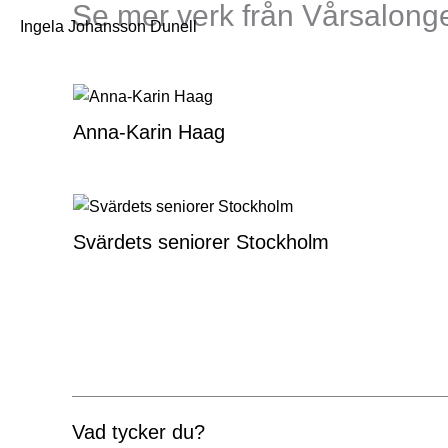
Se mer verk från Vårsalong
Ingela Johansson Dunell
Anna-Karin Haag
Svärdets seniorer Stockholm
Vad tycker du?