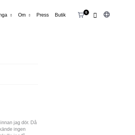
Välj
unga
Om
Press
Butik
ett
språk
 innan jag dör. Då
g kände ingen