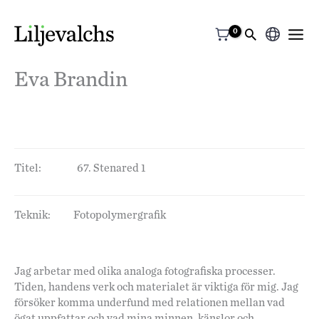
Välj
ett
Eva Brandin
språk
Titel:
67. Stenared 1
Teknik:
Fotopolymergrafik
Jag arbetar med olika analoga fotografiska processer.
Tiden, handens verk och materialet är viktiga för mig. Jag
försöker komma underfund med relationen mellan vad
ögat uppfattar och vad mina minnen, känslor och