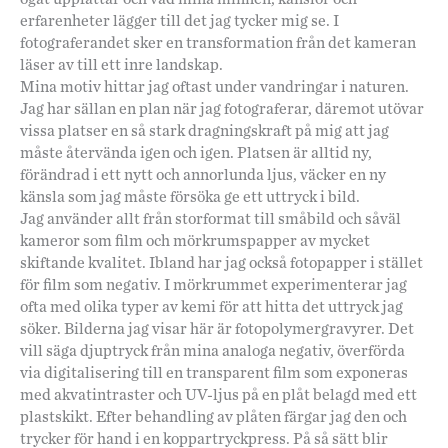
erfarenheter lägger till det jag tycker mig se. I
fotograferandet sker en transformation från det kameran
läser av till ett inre landskap.
Mina motiv hittar jag oftast under vandringar i naturen.
Jag har sällan en plan när jag fotograferar, däremot utövar
vissa platser en så stark dragningskraft på mig att jag
måste återvända igen och igen. Platsen är alltid ny,
förändrad i ett nytt och annorlunda ljus, väcker en ny
känsla som jag måste försöka ge ett uttryck i bild.
Jag använder allt från storformat till småbild och såväl
kameror som film och mörkrumspapper av mycket
skiftande kvalitet. Ibland har jag också fotopapper i stället
för film som negativ. I mörkrummet experimenterar jag
ofta med olika typer av kemi för att hitta det uttryck jag
söker. Bilderna jag visar här är fotopolymergravyrer. Det
vill säga djuptryck från mina analoga negativ, överförda
via digitalisering till en transparent film som exponeras
med akvatintraster och UV-ljus på en plåt belagd med ett
plastskikt. Efter behandling av plåten färgar jag den och
trycker för hand i en koppartryckpress. På så sätt blir