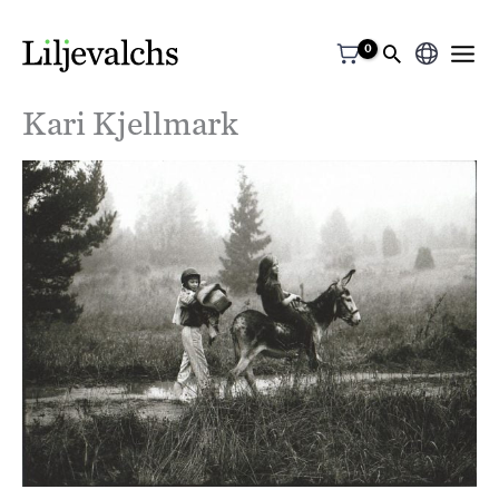
Välj
ett
Kari Kjellmark
språk