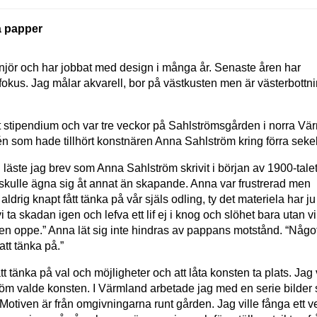
å papper
enjör och har jobbat med design i många år. Senaste åren har
fokus. Jag målar akvarell, bor på västkusten men är västerbottni
tt stipendium och var tre veckor på Sahlströmsgården i norra Vä
eljén som hade tillhört konstnären Anna Sahlström kring förra sekel
 läste jag brev som Anna Sahlström skrivit i början av 1900-tal
 skulle ägna sig åt annat än skapande. Anna var frustrerad men
ldrig knapt fått tänka på vår själs odling, ty det materiela har ju a
ta skadan igen och lefva ett lif ej i knog och slöhet bara utan vi
sen oppe.” Anna lät sig inte hindras av pappans motstånd. “Någo
 att tänka på.”
att tänka på val och möjligheter och att låta konsten ta plats. Jag
m valde konsten. I Värmland arbetade jag med en serie bilder 
f”. Motiven är från omgivningarna runt gården. Jag ville fånga et