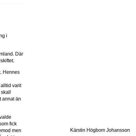
ng i
rmland. Där
skiftet.
et. Hennes
lltid varit
 skall
t annat än
 valde
som fick
Kärstin Högbom Johansson
t vemod men