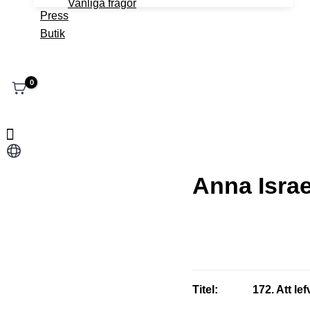
Vanliga frågor
Press
Butik
Välj
ett
Anna Isra
språk
Titel:
172. Att lefv