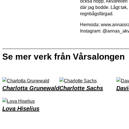
också hopp. Akvarellen s
där jag bodde. Lågt tak,
regnbågsfärgad.
Hemsida: www.annaisra
Instagram: @annas_akv
Se mer verk från Vårsalongen
Charlotta Grunewald
Charlotte Sachs
Dav
Lova Hiselius