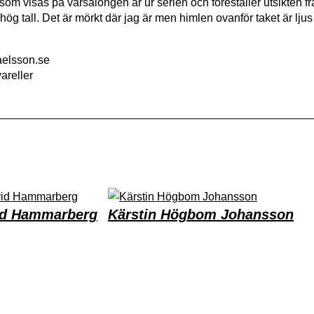
om visas på vårsalongen är ur serien och föreställer utsikten fr
 hög tall. Det är mörkt där jag är men himlen ovanför taket är lju
elsson.se
areller
id Hammarberg
Kärstin Högbom Johansson