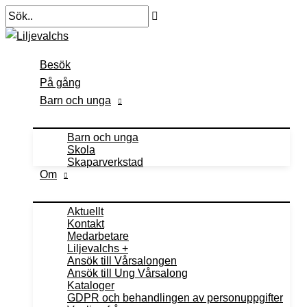
Hoppa
Sök..
till
innehåll
Besök
På gång
Barn och unga
Barn och unga
Skola
Skaparverkstad
Om
Aktuellt
Kontakt
Medarbetare
Liljevalchs +
Ansök till Vårsalongen
Ansök till Ung Vårsalong
Kataloger
GDPR och behandlingen av personuppgifter