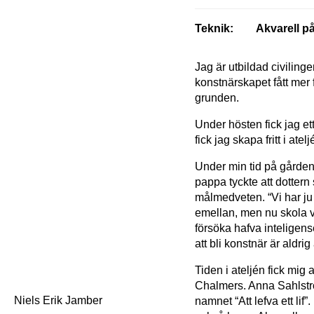
Teknik:
Akvarell p
Jag är utbildad civiling
konstnärskapet fått mer 
grunden.
Under hösten fick jag e
fick jag skapa fritt i at
Under min tid på gården
pappa tyckte att dottern
målmedveten. “Vi har ju a
emellan, men nu skola vi 
försöka hafva inteligen
att bli konstnär är aldrig
Tiden i ateljén fick mig 
Chalmers. Anna Sahlströ
Niels Erik Jamber
namnet “Att lefva ett li