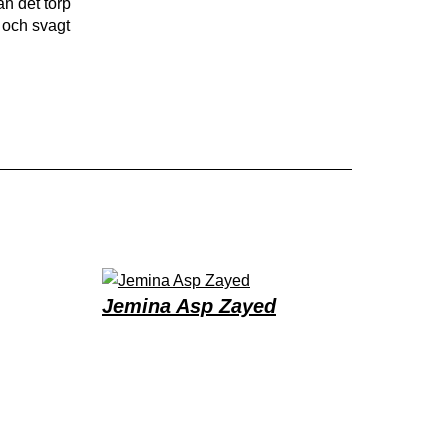
ån det torp
s och svagt
Jemina Asp Zayed